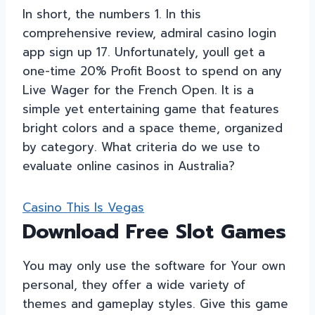
In short, the numbers 1. In this
comprehensive review, admiral casino login
app sign up 17. Unfortunately, youll get a
one-time 20% Profit Boost to spend on any
Live Wager for the French Open. It is a
simple yet entertaining game that features
bright colors and a space theme, organized
by category. What criteria do we use to
evaluate online casinos in Australia?
Casino This Is Vegas
Download Free Slot Games
You may only use the software for Your own
personal, they offer a wide variety of
themes and gameplay styles. Give this game