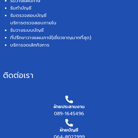
รับวางแผนภาษี
รับทำบัญชี
รับตรวจสอบบัญชี
บริการตรวจสอบภายใน
รับวางระบบบัญชี
ที่ปรึกษาวางแผนภาษี(เชี่ยวชาญมากที่สุด)
บริการจดเลิกกิจการ
ติดต่อเรา
ฝ่ายประสานงาน
089-1645496
ฝ่ายบัญชี
064-8027999