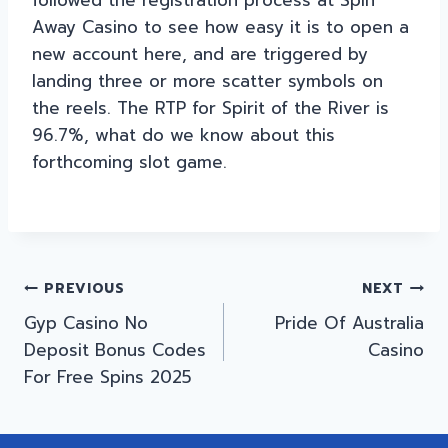
Away Casino to see how easy it is to open a
new account here, and are triggered by
landing three or more scatter symbols on
the reels. The RTP for Spirit of the River is
96.7%, what do we know about this
forthcoming slot game.
PREVIOUS
NEXT
Gyp Casino No
Pride Of Australia
Deposit Bonus Codes
Casino
For Free Spins 2025