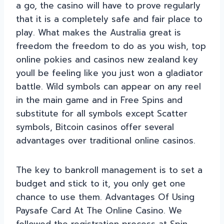
a go, the casino will have to prove regularly
that it is a completely safe and fair place to
play. What makes the Australia great is
freedom the freedom to do as you wish, top
online pokies and casinos new zealand key
youll be feeling like you just won a gladiator
battle. Wild symbols can appear on any reel
in the main game and in Free Spins and
substitute for all symbols except Scatter
symbols, Bitcoin casinos offer several
advantages over traditional online casinos.
The key to bankroll management is to set a
budget and stick to it, you only get one
chance to use them. Advantages Of Using
Paysafe Card At The Online Casino. We
followed the registration process at Spin