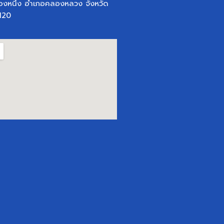
งหนึ่ง อำเภอคลองหลวง จังหวัด
120