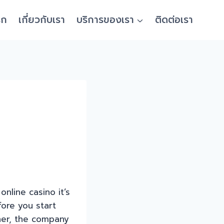
รก
เกี่ยวกับเรา
บริการของเรา
ติดต่อเรา
nline casino it’s
fore you start
ner, the company