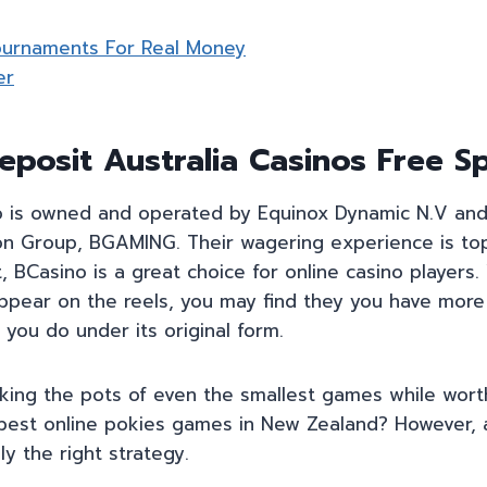
Tournaments For Real Money
er
eposit Australia Casinos Free S
o is owned and operated by Equinox Dynamic N.V and 
on Group, BGAMING. Their wagering experience is top
, BCasino is a great choice for online casino players
ppear on the reels, you may find they you have more
 you do under its original form.
ing the pots of even the smallest games while worth
best online pokies games in New Zealand? However, 
y the right strategy.