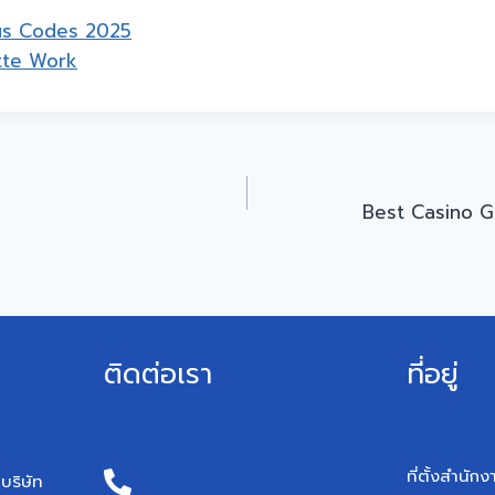
us Codes 2025
tte Work
Best Casino 
ติดต่อเรา
ที่อยู่
ที่ตั้งสำนั
บริษัท