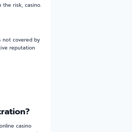
the risk, casino.
is not covered by
tive reputation
tration?
online casino