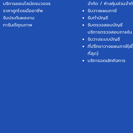
บริการออนไลน์ครบวงจร
จำกัด / ห้างหุ้นส่วนจำก
ราคาถูกโดยมืออาชีพ
รับวางแผนภาษี
รับประกันผลงาน
รับทำบัญชี
การันดีคุณภาพ
รับตรวจสอบบัญชี
บริการตรวจสอบภายใน
รับวางระบบบัญชี
ที่ปรึกษาวางแผนภาษี(เ
ที่สุด)
บริการจดเลิกกิจการ