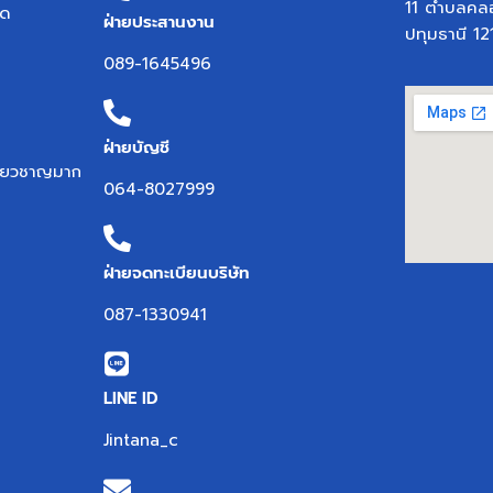
11 ตำบลคลอ
ัด
ฝ่ายประสานงาน
ปทุมธานี 12
089-1645496
ฝ่ายบัญชี
ชี่ยวชาญมาก
064-8027999
ฝ่ายจดทะเบียนบริษัท
087-1330941
LINE ID
Jintana_c