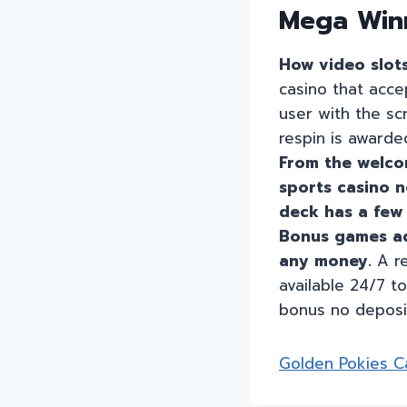
Mega Win
How video slots
casino that accep
user with the sc
respin is awarded
From the welcom
sports casino n
deck has a few 
Bonus games add
any money.
A r
available 24/7 t
bonus no deposit
Golden Pokies C