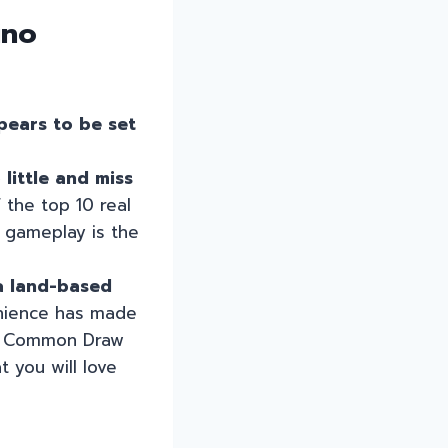
ino
pears to be set
little and miss
 the top 10 real
 gameplay is the
a land-based
nience has made
ld, Common Draw
 you will love