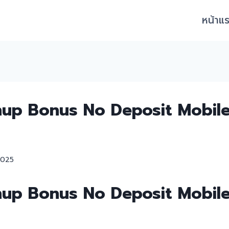
หน้าแ
nup Bonus No Deposit Mobil
2025
nup Bonus No Deposit Mobil