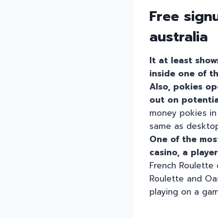
Free sign
australia
It at least sho
inside one of t
Also, pokies op
out on potentia
money pokies in 
same as desktop
One of the most
casino, a playe
French Roulette 
Roulette and Oas
playing on a gam