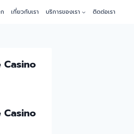
รก
เกี่ยวกับเรา
บริการของเรา
ติดต่อเรา
e Casino
e Casino