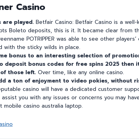
ner Casino
 are played.
Betfair Casino: Betfair Casino is a well
ts Boleto deposits, this is it. It became clear from thi
reenname POTRIPPER was able to see other players’ c
 with the sticky wilds in place.
e bonus to an interesting selection of promotion
o deposit bonus codes for free spins 2025 then i
of those left.
Over time, like any online casino.
 a ton of enjoyment to video pokies, without ri
eputable casino will have a dedicated customer suppo
o assist you with any issues or concerns you may have
 mobile casino australia laptop.
asino