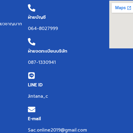
ฝ่ายบัญชี
ชี่ยวชาญมาก
064-8027999
ฝ่ายจดทะเบียนบริษัท
087-1330941
LINE ID
Jintana_c
E-mail
Sac.online2019@gmail.com