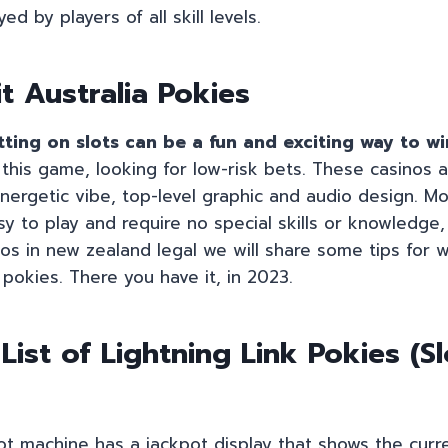
ed by players of all skill levels.
t Australia Pokies
tting on slots can be a fun and exciting way to wi
 this game, looking for low-risk bets. These casinos 
energetic vibe, top-level graphic and audio design. Mo
y to play and require no special skills or knowledge,
os in new zealand legal we will share some tips for w
 pokies. There you have it, in 2023.
List of Lightning Link Pokies (S
ot machine has a jackpot display that shows the curr