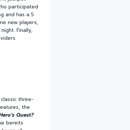
who participated
ng and has a 5
ome new players,
ight. Finally,
viders.
classic three-
features, the
Hero’s Quest?
ne bereits