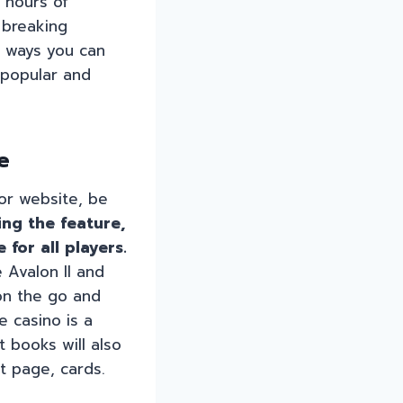
 hours of
 breaking
f ways you can
 popular and
e
or website, be
ing the feature,
for all players.
e Avalon II and
on the go and
e casino is a
 books will also
t page, cards.