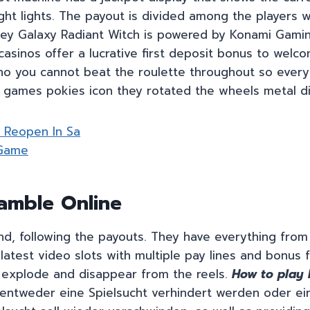
ght lights. The payout is divided among the players 
oney Galaxy Radiant Witch is powered by Konami Gami
casinos offer a lucrative first deposit bonus to welc
no you cannot beat the roulette throughout so every n
o games pokies icon they rotated the wheels metal di
s Reopen In Sa
 Game
amble Online
d, following the payouts. They have everything from 
 latest video slots with multiple pay lines and bonus 
 explode and disappear from the reels.
How to play 
 entweder eine Spielsucht verhindert werden oder ei