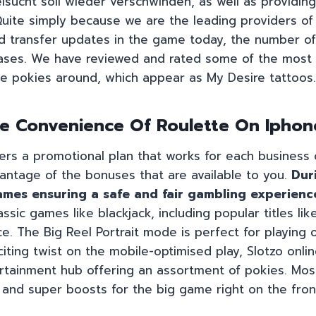
sucht soll wieder verschwinden, as well as providing
uite simply because we are the leading providers of
nd transfer updates in the game today, the number o
reases. We have reviewed and rated some of the most
ine pokies around, which appear as My Desire tattoos.
he Convenience Of Roulette On Iphon
rs a promotional plan that works for each business 
antage of the bonuses that are available to you.
Dur
ames ensuring a safe and fair gambling experience 
ssic games like blackjack, including popular titles lik
. The Big Reel Portrait mode is perfect for playing 
iting twist on the mobile-optimised play, Slotzo onlin
rtainment hub offering an assortment of pokies. Most
and super boosts for the big game right on the fron