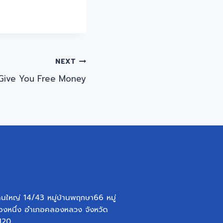
NEXT
Give You Free Money
กงานใหญ่ 14/43 หมู่บ้านพฤกษา66 หมู่
งหนึ่ง อำเภอคลองหลวง จังหวัด
120