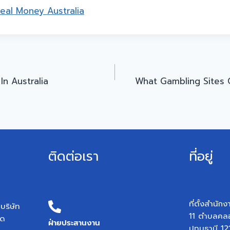
eal Money Australia
In Australia
What Gambling Sites 
ติดต่อเรา
ที่อยู่
ที่ตั้งสำนั
บริษัท
11 ตำบลคลอ
ัด
ฝ่ายประสานงาน
ปทุมธานี 12