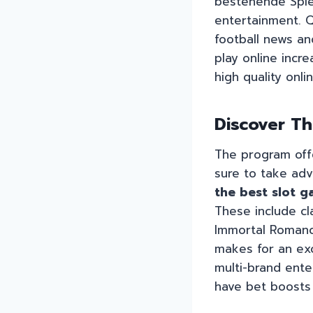
bestehende Spiel
entertainment. Q
football news a
play online inc
high quality onl
Discover T
The program offe
sure to take adv
the best slot g
These include cla
Immortal Romance
makes for an exc
multi-brand ente
have bet boosts 